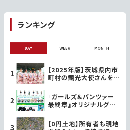
ランキング
DAY
WEEK
MONTH
【2025年版】茨城県内市
町村の観光大使さんを
紹介！
『ガールズ＆パンツァー
最終章』オリジナルグッ
ズ各種ファミリーマート
で発売開始!!
【0円土地】所有者も現地