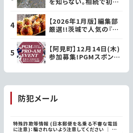
を知らない。相続で初め
て知った茨城の「謎の土
地」
【2026年1月版】編集部
厳選!!茨城で人気の『た
こ焼き屋』
【阿見町】12月14日(木)
参加募集!PGMスポンサ
ーシップ契約プロが出演
する『PGMプロアマイベ
ント2023』を開催!!
防犯メール
特殊詐欺等情報 (日本郵便を名乗る不審な電話
に注意)：騙されないよう注意してください ｜ ●