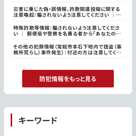
本日、竜ケ崎警察署
災害に乗じた偽・誤情報、詐欺関連投稿に関する
注意喚起：騙されないよう注意してください ｜
不審な投稿やメール等で不安を感じた際は、最寄
りの警察署
特殊詐欺等情報：騙されないよう注意してくださ
い ｜ 郵便局や警察を名乗る者から「あなたの名
義の郵便物が」や「あなた名義の口座が」などと
いった電話があった際には、決して対応せず、すぐ
その他の犯罪情報（常総市本石下地内で窃盗（事
に電話を切って取手警察署
務所荒らし）事件発生）：付近の方は注意してくだ
さい ｜ 常総警察署
防犯情報をもっと見る
キーワード