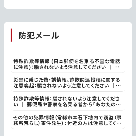
ムズが、デジタルを活用
した持続するまちづくり
の実現に向け連携協定
を締結!!第一弾事業とし
て移動型の行政窓口「動
防犯メール
く市役所」がサービス開
始!
特殊詐欺等情報 (日本郵便を名乗る不審な電話
に注意)：騙されないよう注意してください ｜ ●
本日、竜ケ崎警察署
災害に乗じた偽・誤情報、詐欺関連投稿に関する
注意喚起：騙されないよう注意してください ｜
不審な投稿やメール等で不安を感じた際は、最寄
りの警察署
特殊詐欺等情報：騙されないよう注意してくださ
い ｜ 郵便局や警察を名乗る者から「あなたの名
義の郵便物が」や「あなた名義の口座が」などと
いった電話があった際には、決して対応せず、すぐ
その他の犯罪情報（常総市本石下地内で窃盗（事
に電話を切って取手警察署
務所荒らし）事件発生）：付近の方は注意してくだ
さい ｜ 常総警察署