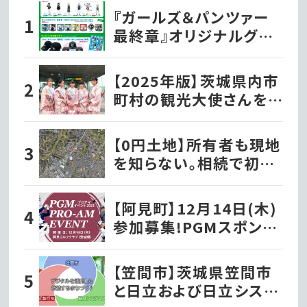
『ガールズ＆パンツァー
最終章』オリジナルグッ
ズ各種ファミリーマート
で発売開始!!
【2025年版】茨城県内市
町村の観光大使さんを
紹介！
【0円土地】所有者も現地
を知らない。相続で初め
て知った茨城の「謎の土
地」
【阿見町】12月14日(木)
参加募集!PGMスポンサ
ーシップ契約プロが出演
する『PGMプロアマイベ
【笠間市】茨城県笠間市
ント2023』を開催!!
と日立および日立システ