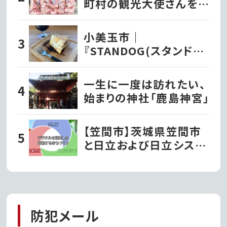
町村の観光大使さんを
紹介！
小美玉市｜
『STANDOG(スタンドッ
ク)』でいただく絶品チー
ズケーキ!!
一生に一度は訪れたい、
始まりの神社「鹿島神宮」
【笠間市】茨城県笠間市
と日立および日立システ
ムズが、デジタルを活用
した持続するまちづくり
の実現に向け連携協定
を締結!!第一弾事業とし
て移動型の行政窓口「動
防犯メール
く市役所」がサービス開