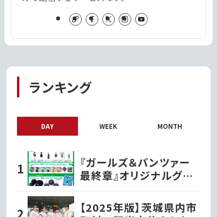
ランキング
DAY
WEEK
MONTH
『ガールズ＆パンツァー
最終章』オリジナルグッ
ズ各種ファミリーマート
で発売開始!!
【2025年版】茨城県内市