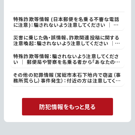
始!
特殊詐欺等情報 (日本郵便を名乗る不審な電話
に注意)：騙されないよう注意してください ｜ ●
本日、竜ケ崎警察署
災害に乗じた偽・誤情報、詐欺関連投稿に関する
注意喚起：騙されないよう注意してください ｜
不審な投稿やメール等で不安を感じた際は、最寄
りの警察署
特殊詐欺等情報：騙されないよう注意してくださ
い ｜ 郵便局や警察を名乗る者から「あなたの名
義の郵便物が」や「あなた名義の口座が」などと
いった電話があった際には、決して対応せず、すぐ
その他の犯罪情報（常総市本石下地内で窃盗（事
に電話を切って取手警察署
務所荒らし）事件発生）：付近の方は注意してくだ
さい ｜ 常総警察署
防犯情報をもっと見る