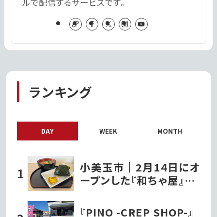
ルで配信するサービスです。
ランキング
DAY
WEEK
MONTH
小美玉市｜2月14日にオ
ープンした『和ちゃ屋』で
おにぎり味噌汁セットを
いただきました!!
『PINO -CREP SHOP-』