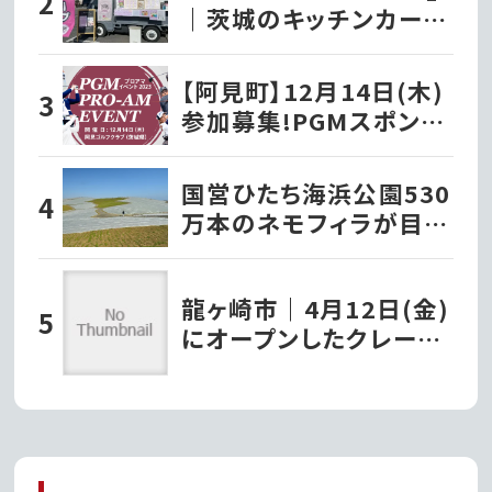
｜茨城のキッチンカー巡
り
【阿見町】12月14日(木)
参加募集!PGMスポンサ
ーシップ契約プロが出演
する『PGMプロアマイベ
国営ひたち海浜公園530
ント2023』を開催!!
万本のネモフィラが目覚
める、4月中旬から3週間
だけの青の絨毯
龍ヶ崎市｜4月12日(金)
にオープンしたクレープ
店『タキザワクレープ』で
堪能するパリッとモチモ
チの極上チョコバナナク
レープ!!