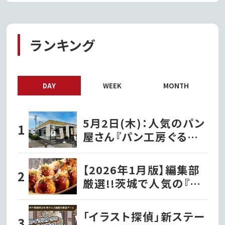
ランキング
DAY
WEEK
MONTH
5月2日(木)：人気のパン
屋さん『パン工房ぐるぐる
笠原店』として水戸市笠
原にオープン!!
【2026年1月版】編集部
厳選!!茨城で人気の『た
こ焼き屋』
「イラスト探偵」新ステー