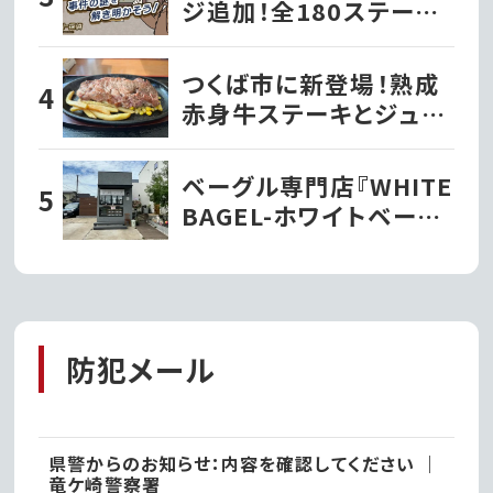
ジ追加！全180ステージ・
720問で推理力を試そう
つくば市に新登場！熟成
赤身牛ステーキとジュー
シーハンバーグが自慢の
『ビッグシェフ亭』｜つく
ベーグル専門店『WHITE
ば市
BAGEL-ホワイトベーグ
ル』が阿見町にオープ
ン!!｜阿見町
防犯メール
県警からのお知らせ：内容を確認してください ｜
竜ケ崎警察署