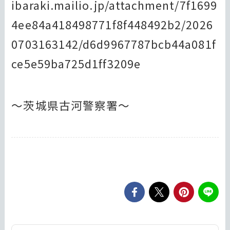
ibaraki.mailio.jp/attachment/7f1699
4ee84a418498771f8f448492b2/2026
0703163142/d6d9967787bcb44a081f
ce5e59ba725d1ff3209e
～茨城県古河警察署～