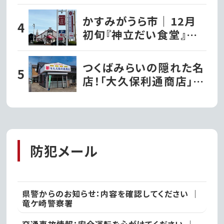
菓子店『パティスリーナ
カヤマ』がグランドオー
かすみがうら市｜12月
プン!!｜常総市
初旬『神立だい食堂』が
オープンするみたい
つくばみらいの隠れた名
店！「大久保利通商店」の
絶品草餅を堪能!!｜つく
ばみらい市
防犯メール
県警からのお知らせ：内容を確認してください ｜
竜ケ崎警察署