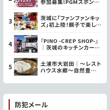
参加募集!PGMスポンサ
ーシップ契約プロが出演
する『PGMプロアマイベ
茨城に「ファンファンキッ
ント2023』を開催!!
ズ」初上陸！親子で楽しむ
新感覚室内遊園地｜水
戸市
『PINO -CREP SHOP-』
｜茨城のキッチンカー巡
り
土浦市大岩田｜〜レスト
ハウス水郷〜自然豊か
な公園を眺めながら食
べる「常陸牛すじカレー」
防犯メール