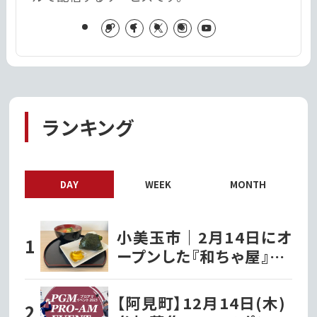
ランキング
DAY
WEEK
MONTH
小美玉市｜2月14日にオ
ープンした『和ちゃ屋』で
おにぎり味噌汁セットを
いただきました!!
【阿見町】12月14日(木)