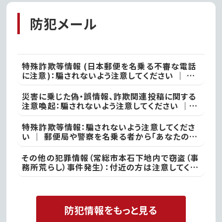
防犯メール
特殊詐欺等情報 (日本郵便を名乗る不審な電話
に注意)：騙されないよう注意してください ｜ ●
本日、竜ケ崎警察署
災害に乗じた偽・誤情報、詐欺関連投稿に関する
注意喚起：騙されないよう注意してください ｜
不審な投稿やメール等で不安を感じた際は、最寄
りの警察署
特殊詐欺等情報：騙されないよう注意してくださ
い ｜ 郵便局や警察を名乗る者から「あなたの名
義の郵便物が」や「あなた名義の口座が」などと
いった電話があった際には、決して対応せず、すぐ
その他の犯罪情報（常総市本石下地内で窃盗（事
に電話を切って取手警察署
務所荒らし）事件発生）：付近の方は注意してくだ
さい ｜ 常総警察署
防犯情報をもっと見る