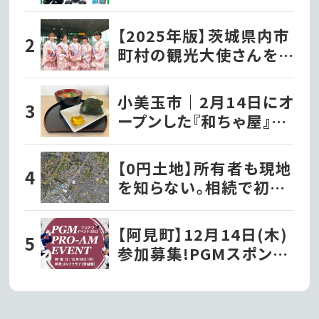
ズ各種ファミリーマート
で発売開始!!
【2025年版】茨城県内市
町村の観光大使さんを
紹介！
小美玉市｜2月14日にオ
ープンした『和ちゃ屋』で
おにぎり味噌汁セットを
いただきました!!
【0円土地】所有者も現地
を知らない。相続で初め
て知った茨城の「謎の土
地」
【阿見町】12月14日(木)
参加募集!PGMスポンサ
ーシップ契約プロが出演
する『PGMプロアマイベ
ント2023』を開催!!