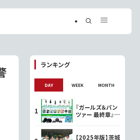
ランキング
警
DAY
WEEK
MONTH
『ガールズ＆パン
ツァー 最終章』オ
リジナルグッズ各
種ファミリーマー
トで発売開始!!
【2025年版】茨城