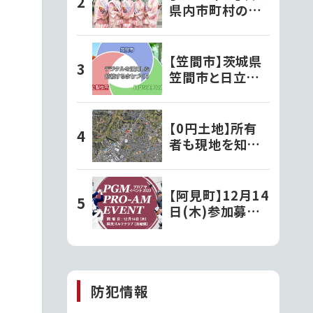
県内市町村の観
光大使さんを紹
介！
【笠間市】茨城県
笠間市と日立お
よび日立システム
ズが、デジタルを
活用した持続す
【0円土地】所有
るまちづくりの実
者も現地を知ら
現に向け連携協
ない。相続で初め
定を締結!!第一
て知った茨城の
弾事業として移
「謎の土地」
【阿見町】12月14
動型の行政窓口
日(木)参加募
「動く市役所」が
集!PGMスポンサ
サービス開始!
ーシップ契約プ
ロが出演する
『PGMプロアマ
防犯情報
イベント2023』を
開催!!