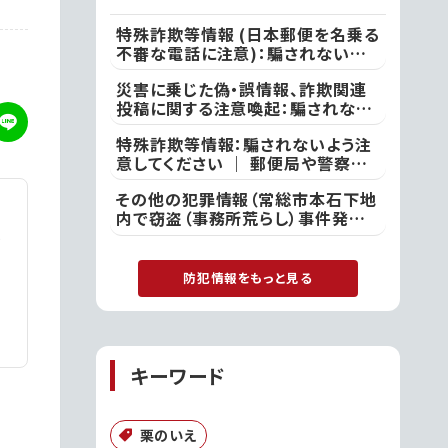
特殊詐欺等情報 (日本郵便を名乗る
不審な電話に注意)：騙されないよう
注意してください ｜ ●本日、竜ケ崎
災害に乗じた偽・誤情報、詐欺関連
警察署
投稿に関する注意喚起：騙されない
よう注意してください ｜ 不審な投
特殊詐欺等情報：騙されないよう注
稿やメール等で不安を感じた際は、
意してください ｜ 郵便局や警察を
最寄りの警察署
名乗る者から「あなたの名義の郵便
その他の犯罪情報（常総市本石下地
物が」や「あなた名義の口座が」など
内で窃盗（事務所荒らし）事件発
といった電話があった際には、決して
生）：付近の方は注意してください
対応せず、すぐに電話を切って取手
｜ 常総警察署
警察署
防犯情報をもっと見る
キーワード
栗のいえ