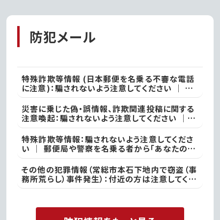
く市役所」がサービス開
始!
防犯メール
特殊詐欺等情報 (日本郵便を名乗る不審な電話
に注意)：騙されないよう注意してください ｜ ●
本日、竜ケ崎警察署
災害に乗じた偽・誤情報、詐欺関連投稿に関する
注意喚起：騙されないよう注意してください ｜
不審な投稿やメール等で不安を感じた際は、最寄
りの警察署
特殊詐欺等情報：騙されないよう注意してくださ
い ｜ 郵便局や警察を名乗る者から「あなたの名
義の郵便物が」や「あなた名義の口座が」などと
いった電話があった際には、決して対応せず、すぐ
その他の犯罪情報（常総市本石下地内で窃盗（事
に電話を切って取手警察署
務所荒らし）事件発生）：付近の方は注意してくだ
さい ｜ 常総警察署