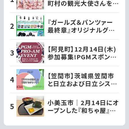
町村の観光大使さんを
紹介！
『ガールズ＆パンツァー
最終章』オリジナルグッ
ズ各種ファミリーマート
で発売開始!!
【阿見町】12月14日(木)
参加募集!PGMスポンサ
ーシップ契約プロが出演
する『PGMプロアマイベ
【笠間市】茨城県笠間市
ント2023』を開催!!
と日立および日立システ
ムズが、デジタルを活用
した持続するまちづくり
小美玉市｜2月14日にオ
の実現に向け連携協定
ープンした『和ちゃ屋』で
を締結!!第一弾事業とし
おにぎり味噌汁セットを
て移動型の行政窓口「動
いただきました!!