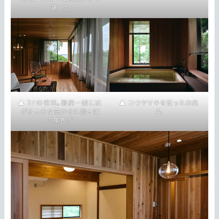
装した
２Fの客室。部屋一面に広
コウヤマキを使ったお風
がる大きな窓からは霞ヶ浦
呂
の景色が