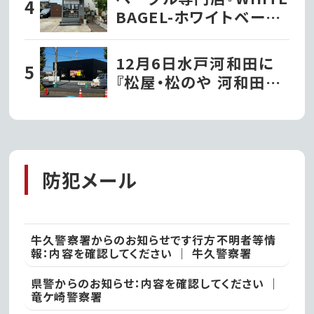
BAGEL-ホワイトベーグ
ル』が阿見町にオープ
ン!!｜阿見町
12月6日水戸河和田に
『松屋・松のや 河和田
店』がオープンするらし
い
防犯メール
牛久警察署からのお知らせです行方不明者等情
報：内容を確認してください ｜ 牛久警察署
県警からのお知らせ：内容を確認してください ｜
竜ケ崎警察署