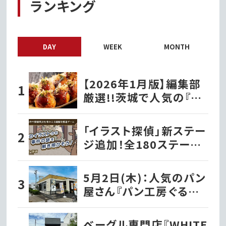
ランキング
DAY
WEEK
MONTH
【2026年1月版】編集部
厳選!!茨城で人気の『た
こ焼き屋』
「イラスト探偵」新ステー
ジ追加！全180ステージ・
720問で推理力を試そう
5月2日(木)：人気のパン
屋さん『パン工房ぐるぐる
笠原店』として水戸市笠
原にオープン!!
ベーグル専門店『WHITE