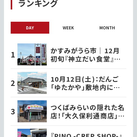
ランキング
DAY
WEEK
MONTH
かすみがうら市｜12月
初旬『神立だい食堂』が
オープンするみたい
10月12日(土)：だんご
「ゆたかや」敷地内に洋
菓子店『パティスリーナ
カヤマ』がグランドオー
つくばみらいの隠れた名
プン!!｜常総市
店！「大久保利通商店」の
絶品草餅を堪能!!｜つく
ばみらい市
『PINO -CREP SHOP-』