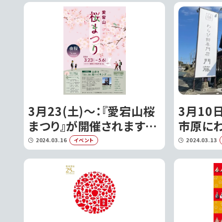
3月23(土)〜：『愛宕山桜
3月10
まつり』が開催されます!!
市原に
｜笠間市
『門藤 
2024.03.16
2024.03.13
イベント
ン!!