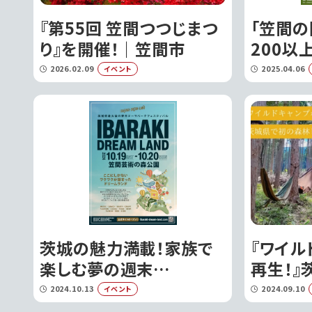
『第55回 笠間つつじまつ
「笠間の
り』を開催！｜笠間市
200以
る陶器
2026.02.09
2025.04.06
イベント
茨城の魅力満載！家族で
『ワイル
楽しむ夢の週末
再生！』
『IBARAKI DREAM
レンタ
2024.10.13
2024.09.10
イベント
LAND 2024』｜笠間市
催!!