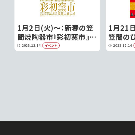
1月2日(火)〜：新春の笠
1月21日
間焼陶器市『彩初窯市』が
笠間の
開催されます!〜｜笠間市
宴〜』
2023.12.14
2023.12.14
イベント