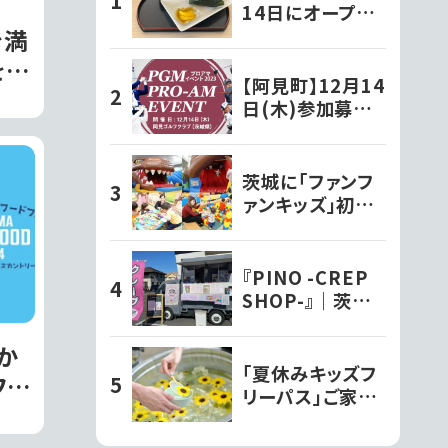
14日にオープン
した『和ちゃ屋』で
を満
おにぎり味噌汁セ
を開
ットをいただきま
【阿見町】12月14
した!!
日(木)参加募
集!PGMスポンサ
ーシップ契約プ
ロが出演する
茨城に「ファンフ
『PGMプロアマ
ァンキッズ」初上
イベント2023』を
陸！親子で楽しむ
開催!!
新感覚室内遊園
地｜水戸市
『PINO -CREP
SHOP-』｜茨城
のキッチンカー巡
り
『か
「夏休みキッズフ
フェ
リーパス」ご家族
ズカ
で体感できる「ひ
まわりと過ごす里
催さ