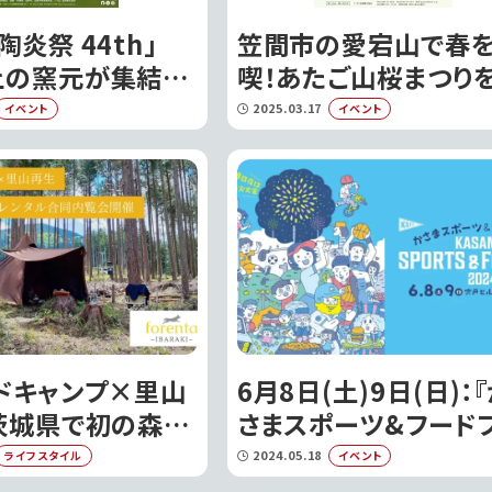
陶炎祭 44th」
笠間市の愛宕山で春
上の窯元が集結す
喫！あたご山桜まつり
の祭典｜笠間市
催｜笠間市
2025.03.17
イベント
イベント
ドキャンプ×里山
6月8日(土)9日(日)：
茨城県で初の森林
さまスポーツ&フード
ル合同内覧会開
ス 2024』が宍戸ヒル
2024.05.18
ライフスタイル
イベント
ントリークラブにて開