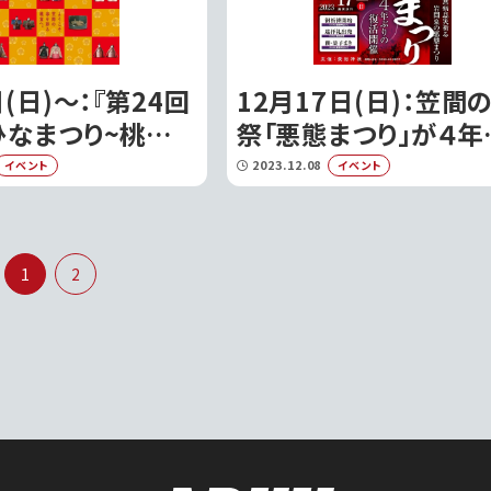
(日)〜：『第24回
12月17日(日)：笠間
ひなまつり~桃
祭「悪態まつり」が４年
が開催｜笠間市
りに復活開催！｜笠間
2023.12.08
イベント
イベント
1
2