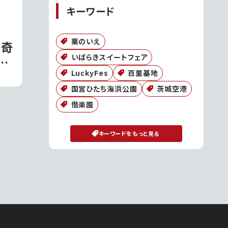
キーワード
栗のいえ
の奇
いばらきスイートフェア
ぶ
LuckyFes
百里基地
市
国営ひたち海浜公園
茨城空港
偕楽園
キーワードをもっと見る