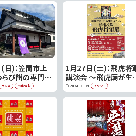
れます｜笠間市
日(日)：笠間市上
1月27日(土)：飛虎将
わらび餅の専門店
講演会 ～飛虎廟が生
笠間店』がオープ
台湾との交流～を開
2024.01.19
グルメ
開店情報
イベント
笠間市