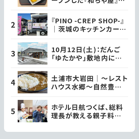
おにぎり味噌汁セットを
いただきました!!
『PINO -CREP SHOP-』
｜茨城のキッチンカー巡
り
10月12日(土)：だんご
「ゆたかや」敷地内に洋
菓子店『パティスリーナ
カヤマ』がグランドオー
土浦市大岩田｜〜レスト
プン!!｜常総市
ハウス水郷〜自然豊か
な公園を眺めながら食
べる「常陸牛すじカレー」
ホテル日航つくば、総料
理長が教える親子料理
体験を10組限定で開催