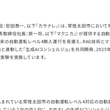
役：安田喬一、以下「カサナレ」）は、常陸太田市において
表取締役社長：原一将、以下「マクニカ」）が提供する自
に、将来の自動運転レベル4無人運行を見据え、RAG技術とマ
t」と連動した「生成AIコンシェルジュ」を共同開発、2025
証実験を実施しています。
親しまれている常陸太田市の自動運転レベル4対応の自動
常運行している２台の内１台に、カサナレの生成AIコンシェルジ