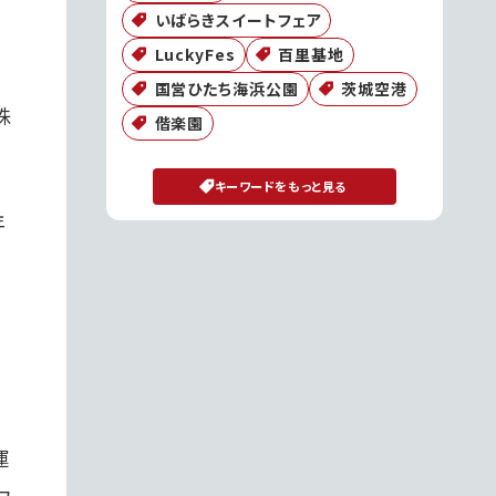
いばらきスイートフェア
LuckyFes
百里基地
国営ひたち海浜公園
茨城空港
株
偕楽園
動
キーワードをもっと見る
年
運
ュ