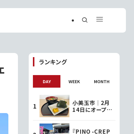
ランキング
ェ
DAY
WEEK
MONTH
小美玉市｜2月
14日にオープン
した『和ちゃ屋』で
おにぎり味噌汁セ
ットをいただきま
『PINO -CREP