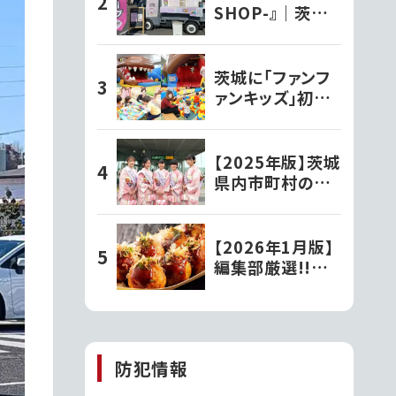
した!!
SHOP-』｜茨城
のキッチンカー巡
り
茨城に「ファンフ
ァンキッズ」初上
陸！親子で楽しむ
新感覚室内遊園
地｜水戸市
【2025年版】茨城
県内市町村の観
光大使さんを紹
介！
【2026年1月版】
編集部厳選!!茨
城で人気の『たこ
焼き屋』
防犯情報