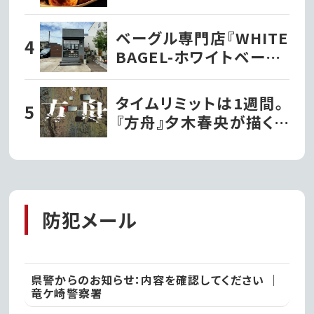
こ焼き屋』
ベーグル専門店『WHITE
BAGEL-ホワイトベーグ
ル』が阿見町にオープ
ン!!｜阿見町
タイムリミットは1週間。
『方舟』夕木春央が描く、
閉ざされた空間の恐怖
防犯メール
県警からのお知らせ：内容を確認してください ｜
竜ケ崎警察署