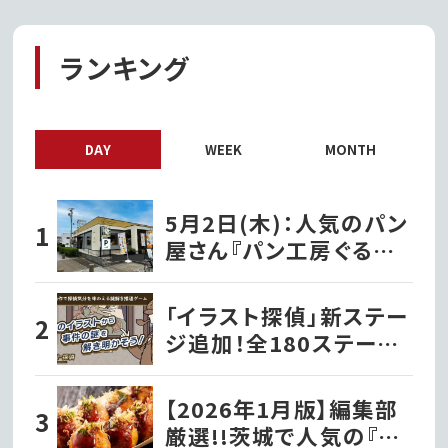
ランキング
DAY
WEEK
MONTH
5月2日(木)：人気のパン
屋さん『パン工房ぐるぐる
笠原店』として水戸市笠
原にオープン!!
「イラスト探偵」新ステー
ジ追加！全180ステージ・
720問で推理力を試そう
【2026年1月版】編集部
厳選!!茨城で人気の『た