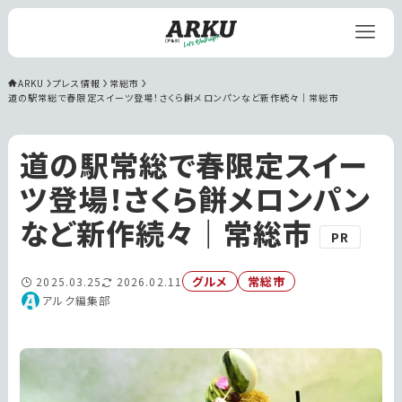
ARKU
プレス情報
常総市
道の駅常総で春限定スイーツ登場！さくら餅メロンパンなど新作続々｜常総市
道の駅常総で春限定スイー
ツ登場！さくら餅メロンパン
など新作続々｜常総市
PR
グルメ
常総市
2025.03.25
2026.02.11
アルク編集部