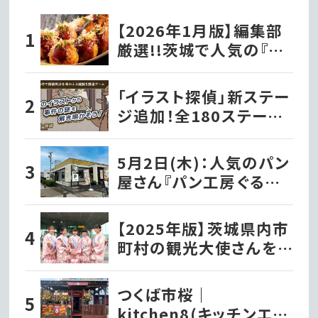
【2026年1月版】編集部
厳選!!茨城で人気の『た
こ焼き屋』
「イラスト探偵」新ステー
ジ追加！全180ステージ・
720問で推理力を試そう
5月2日(木)：人気のパン
屋さん『パン工房ぐるぐる
笠原店』として水戸市笠
原にオープン!!
【2025年版】茨城県内市
町村の観光大使さんを
紹介！
つくば市桜｜
kitchen8(キッチンエイ