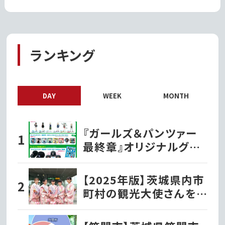
ランキング
DAY
WEEK
MONTH
『ガールズ＆パンツァー
最終章』オリジナルグッ
ズ各種ファミリーマート
で発売開始!!
【2025年版】茨城県内市
町村の観光大使さんを
紹介！