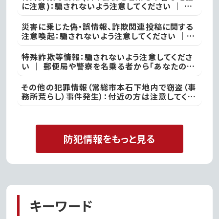
に注意)：騙されないよう注意してください ｜ ●
本日、竜ケ崎警察署
災害に乗じた偽・誤情報、詐欺関連投稿に関する
注意喚起：騙されないよう注意してください ｜
不審な投稿やメール等で不安を感じた際は、最寄
りの警察署
特殊詐欺等情報：騙されないよう注意してくださ
い ｜ 郵便局や警察を名乗る者から「あなたの名
義の郵便物が」や「あなた名義の口座が」などと
いった電話があった際には、決して対応せず、すぐ
その他の犯罪情報（常総市本石下地内で窃盗（事
に電話を切って取手警察署
務所荒らし）事件発生）：付近の方は注意してくだ
さい ｜ 常総警察署
防犯情報をもっと見る
キーワード