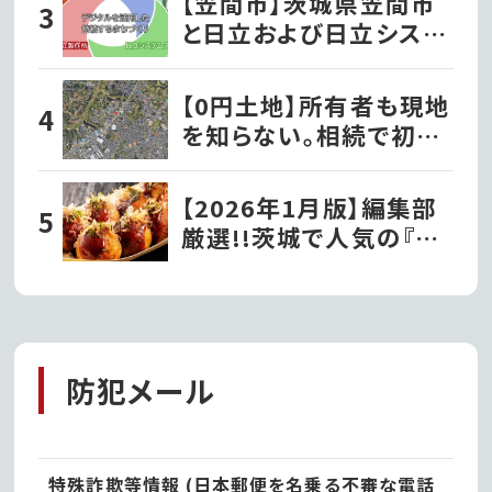
【笠間市】茨城県笠間市
と日立および日立システ
ムズが、デジタルを活用
した持続するまちづくり
【0円土地】所有者も現地
の実現に向け連携協定
を知らない。相続で初め
を締結!!第一弾事業とし
て知った茨城の「謎の土
て移動型の行政窓口「動
地」
【2026年1月版】編集部
く市役所」がサービス開
厳選!!茨城で人気の『た
始!
こ焼き屋』
防犯メール
特殊詐欺等情報 (日本郵便を名乗る不審な電話