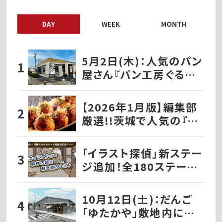
DAY
WEEK
MONTH
5月2日(木)：人気のパン
屋さん『パン工房ぐるぐる
笠原店』として水戸市笠
原にオープン!!
【2026年1月版】編集部
厳選!!茨城で人気の『た
こ焼き屋』
「イラスト探偵」新ステー
ジ追加！全180ステージ・
720問で推理力を試そう
10月12日(土)：だんご
「ゆたかや」敷地内に洋