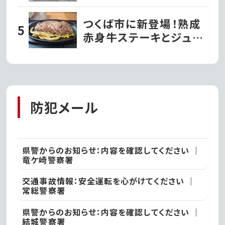
菓子店『パティスリーナ
カヤマ』がグランドオー
つくば市に新登場！熟成
プン!!｜常総市
赤身牛ステーキとジュー
シーハンバーグが自慢の
『ビッグシェフ亭』｜つく
ば市
防犯メール
県警からのお知らせ：内容を確認してください ｜
竜ケ崎警察署
交通事故情報：安全運転を心がけてください ｜
常総警察署
県警からのお知らせ：内容を確認してください ｜
結城警察署