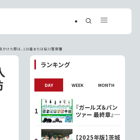
見かけた際は、110番または桜川警察署
ランキング
人
防
DAY
WEEK
MONTH
『ガールズ＆パン
ツァー 最終章』オ
リジナルグッズ各
種ファミリーマー
トで発売開始!!
【2025年版】茨城