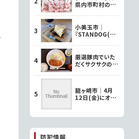
県内市町村の観
光大使さんを紹
介！
小美玉市｜
『STANDOG(ス
て
タンドック)』でい
ただく絶品チーズ
ケーキ!!
厳選豚肉でいた
だくサクサクのと
んかつ定食【とん
かつ文久】
龍ヶ崎市｜4月
12日(金)にオー
プンしたクレープ
店『タキザワクレ
ープ』で堪能する
見
パリッとモチモチ
の極上チョコバ
防犯情報