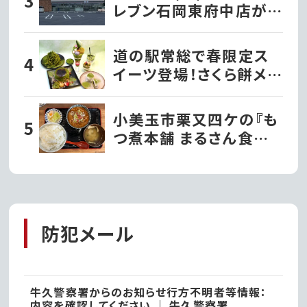
レブン石岡東府中店が新
規オープン!!
道の駅常総で春限定ス
イーツ登場！さくら餅メロ
ンパンなど新作続々｜常
総市
小美玉市栗又四ケの『も
つ煮本舗 まるさん食堂』
一度食べたらクセになる
絶品もつ煮定食！
防犯メール
牛久警察署からのお知らせ行方不明者等情報：
内容を確認してください ｜ 牛久警察署