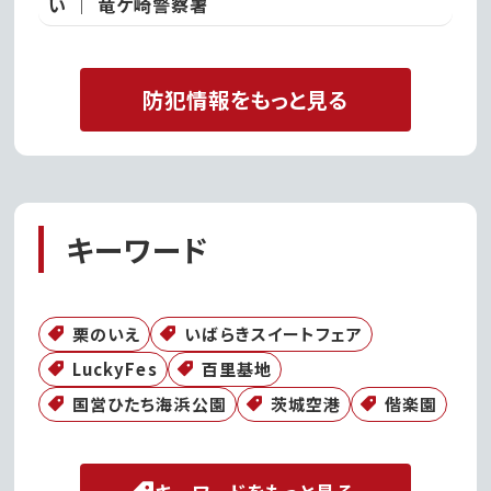
い ｜ 竜ケ崎警察署
防犯情報をもっと見る
キーワード
栗のいえ
いばらきスイートフェア
LuckyFes
百里基地
国営ひたち海浜公園
茨城空港
偕楽園