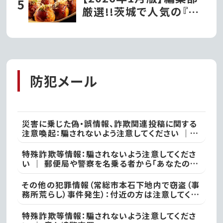
厳選!!茨城で人気の『た
こ焼き屋』
防犯メール
災害に乗じた偽・誤情報、詐欺関連投稿に関する
注意喚起：騙されないよう注意してください ｜
不審な投稿やメール等で不安を感じた際は、最寄
りの警察署
特殊詐欺等情報：騙されないよう注意してくださ
い ｜ 郵便局や警察を名乗る者から「あなたの名
義の郵便物が」や「あなた名義の口座が」などと
いった電話があった際には、決して対応せず、すぐ
その他の犯罪情報（常総市本石下地内で窃盗（事
に電話を切って取手警察署
務所荒らし）事件発生）：付近の方は注意してくだ
さい ｜ 常総警察署
特殊詐欺等情報：騙されないよう注意してくださ