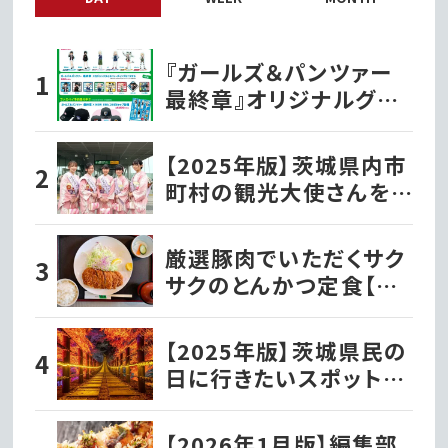
『ガールズ＆パンツァー
最終章』オリジナルグッ
ズ各種ファミリーマート
で発売開始!!
【2025年版】茨城県内市
町村の観光大使さんを
紹介！
厳選豚肉でいただくサク
サクのとんかつ定食【と
んかつ文久】
【2025年版】茨城県民の
日に行きたいスポット!!
自然と歴史をお得に楽し
もう!!
【2026年1月版】編集部