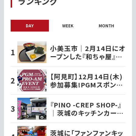
ランキング
DAY
WEEK
MONTH
小美玉市｜2月14日にオ
ープンした『和ちゃ屋』で
おにぎり味噌汁セットを
いただきました!!
【阿見町】12月14日(木)
参加募集!PGMスポンサ
ーシップ契約プロが出演
する『PGMプロアマイベ
『PINO -CREP SHOP-』
ント2023』を開催!!
｜茨城のキッチンカー巡
り
茨城に「ファンファンキッ