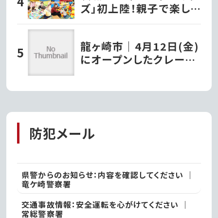
ズ」初上陸！親子で楽しむ
新感覚室内遊園地｜水
戸市
龍ヶ崎市｜4月12日(金)
にオープンしたクレープ
店『タキザワクレープ』で
堪能するパリッとモチモ
チの極上チョコバナナク
レープ!!
防犯メール
県警からのお知らせ：内容を確認してください ｜
竜ケ崎警察署
交通事故情報：安全運転を心がけてください ｜
常総警察署