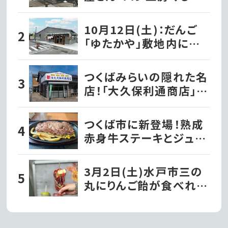
笠原店』として水戸市笠
原にオープン!!
10月12日(土)：だんご
「ゆたかや」敷地内に洋
菓子店『パティスリーナ
カヤマ』がグランドオー
つくばみらいの隠れた名
プン!!｜常総市
店！「大久保利通商店」の
絶品草餅を堪能!!｜つく
ばみらい市
つくば市に新登場！熟成
赤身牛ステーキとジュー
シーハンバーグが自慢の
『ビッグシェフ亭』｜つく
3月2日(土)水戸市三の
ば市
丸にりんご飴が食べれる
『フルーツ飴専門店
Surprise』がオープンし
ました!!