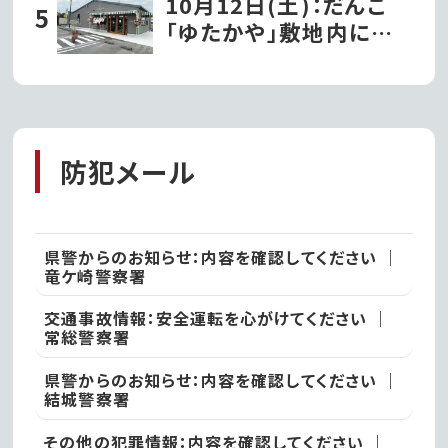
10月12日(土)：だんご
ば市
「ゆたかや」敷地内に洋
菓子店『パティスリーナ
カヤマ』がグランドオー
プン!!｜常総市
防犯メール
県警からのお知らせ：内容を確認してください ｜
竜ケ崎警察署
交通事故情報：安全運転を心がけてください ｜
常総警察署
県警からのお知らせ：内容を確認してください ｜
結城警察署
その他の犯罪情報：内容を確認してください ｜