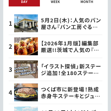
DAY
WEEK
MONTH
5月2日(木)：人気のパン
屋さん『パン工房ぐるぐる
笠原店』として水戸市笠
原にオープン!!
【2026年1月版】編集部
厳選!!茨城で人気の『た
こ焼き屋』
「イラスト探偵」新ステー
ジ追加！全180ステージ・
720問で推理力を試そう
つくば市に新登場！熟成
赤身牛ステーキとジュー
シーハンバーグが自慢の
『ビッグシェフ亭』｜つく