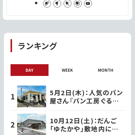
ランキング
DAY
WEEK
MONTH
5月2日(木)：人気のパン
屋さん『パン工房ぐるぐる
笠原店』として水戸市笠
原にオープン!!
10月12日(土)：だんご
「ゆたかや」敷地内に洋