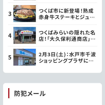
菓子店『パティスリーナ
カヤマ』がグランドオー
つくば市に新登場！熟成
プン!!｜常総市
赤身牛ステーキとジュー
シーハンバーグが自慢の
『ビッグシェフ亭』｜つく
つくばみらいの隠れた名
ば市
店！「大久保利通商店」の
絶品草餅を堪能!!｜つく
ばみらい市
2月3日(土)：水戸市千波
ショッピングプラザに
『24スイーツショップ水
戸店』がオープンするよ
うです!!
防犯メール