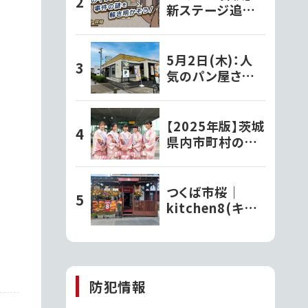
頭
新ステージ追加！
全180ステージ・
720問で推理力
を試そう
5月2日(木)：人
気のパン屋さん
『パン工房ぐるぐ
る笠原店』として
水戸市笠原にオ
【2025年版】茨城
ープン!!
県内市町村の観
光大使さんを紹
介！
つくば市桜｜
kitchen8(キッ
チンエイト)がオ
ープン!!
防犯情報