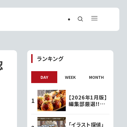
ランキング
認
DAY
WEEK
MONTH
【2026年1月版】
編集部厳選!!茨
城で人気の『たこ
焼き屋』
「イラスト探偵」