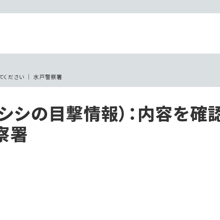
ください ｜ 水戸警察署
シシの目撃情報）：内容を確
察署