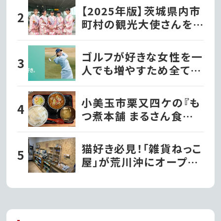
【2025年版】茨城県内市
町村の観光大使さんを
紹介！
ゴルフが好きな女性を一
人でも増やすため全ての
女性ゴルファーに向け
た、自分らしさを表現す
小美玉市栗又四ケの『も
る豊富な2023秋冬スタ
つ煮本舗 まるさん食堂』
イルを提案
一度食べたらクセになる
OUR[FAIR]WAY.コレク
絶品もつ煮定食！
猫好き必見！「雑貨ねっこ
ション
屋」が荒川沖にオープン！
ハンドメイド作品も勢ぞ
ろい｜土浦市