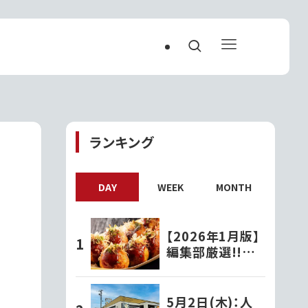
ランキング
｜
DAY
WEEK
MONTH
【2026年1月版】
編集部厳選!!茨
城で人気の『たこ
焼き屋』
5月2日(木)：人