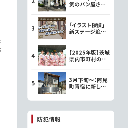
雑
気のパン屋さん
『パン工房ぐるぐ
る笠原店』として
水戸市笠原にオ
「イラスト探偵」
ープン!!
新ステージ追加！
全180ステージ・
転
720問で推理力
窓
を試そう
【2025年版】茨城
県内市町村の観
光大使さんを紹
介！
り
3月下旬〜：阿見
町青宿に新しい
カフェ『桜坂テラ
ス』がオープンす
るそうです!!
防犯情報