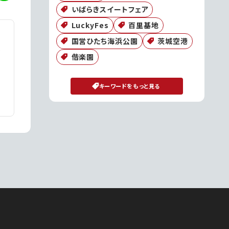
いばらきスイートフェア
LuckyFes
百里基地
国営ひたち海浜公園
茨城空港
偕楽園
キーワードをもっと見る