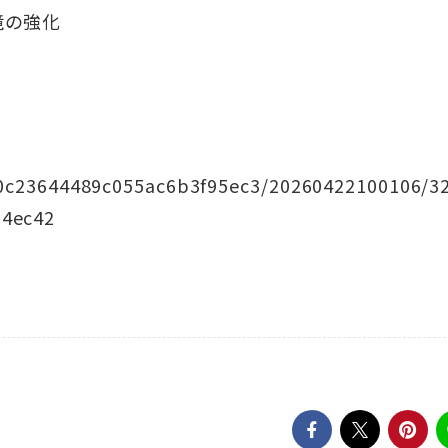
境の強化
3f0c23644489c055ac6b3f95ec3/20260422100106/3
54ec42