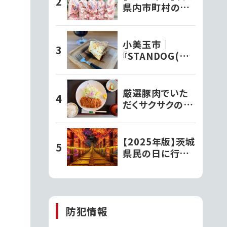
県内市町村の観
光大使さんを紹
介！
小美玉市｜
『STANDOG(ス
タンドック)』でい
ただく絶品チーズ
ケーキ!!
厳選豚肉でいた
だくサクサクのと
んかつ定食【とん
かつ文久】
【2025年版】茨城
県民の日に行き
たいスポット!!自
然と歴史をお得
に楽しもう!!
防犯情報