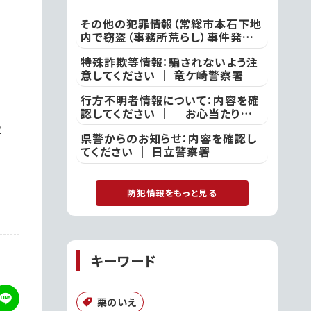
その他の犯罪情報（常総市本石下地
内で窃盗（事務所荒らし）事件発
生）：付近の方は注意してください
特殊詐欺等情報：騙されないよう注
｜ 常総警察署
意してください ｜ 竜ケ崎警察署
行方不明者情報について：内容を確
認してください ｜ お心当たりの
ある方は、ひたちなか警察署
2
県警からのお知らせ：内容を確認し
てください ｜ 日立警察署
防犯情報をもっと見る
キーワード
栗のいえ