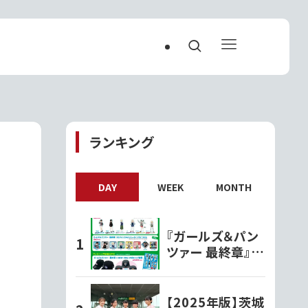
ランキング
｜
DAY
WEEK
MONTH
『ガールズ＆パン
ツァー 最終章』オ
リジナルグッズ各
種ファミリーマー
トで発売開始!!
【2025年版】茨城