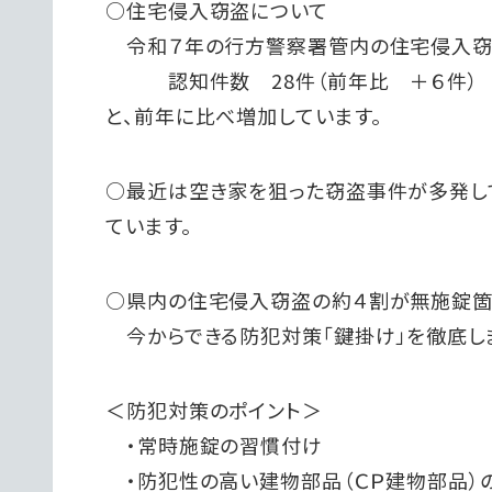
○住宅侵入窃盗について
令和７年の行方警察署管内の住宅侵入窃
認知件数 28件（前年比 ＋６件）
と、前年に比べ増加しています。
○最近は空き家を狙った窃盗事件が多発し
ています。
○県内の住宅侵入窃盗の約４割が無施錠箇
今からできる防犯対策「鍵掛け」を徹底しま
＜防犯対策のポイント＞
・常時施錠の習慣付け
・防犯性の高い建物部品（ＣＰ建物部品）