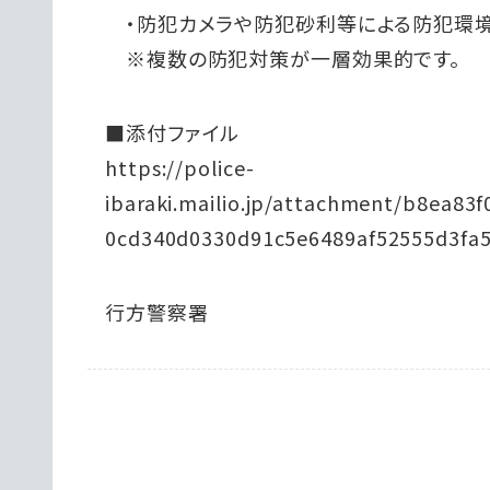
・防犯カメラや防犯砂利等による防犯環
※複数の防犯対策が一層効果的です。
■添付ファイル
https://police-
ibaraki.mailio.jp/attachment/b8ea8
0cd340d0330d91c5e6489af52555d3fa
行方警察署