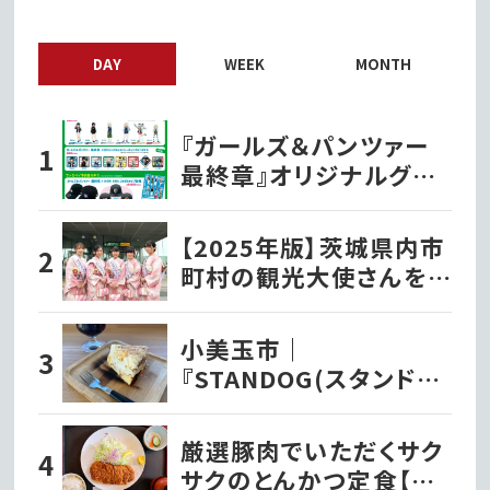
DAY
WEEK
MONTH
『ガールズ＆パンツァー
最終章』オリジナルグッ
ズ各種ファミリーマート
で発売開始!!
【2025年版】茨城県内市
町村の観光大使さんを
紹介！
小美玉市｜
『STANDOG(スタンドッ
ク)』でいただく絶品チー
ズケーキ!!
厳選豚肉でいただくサク
サクのとんかつ定食【と