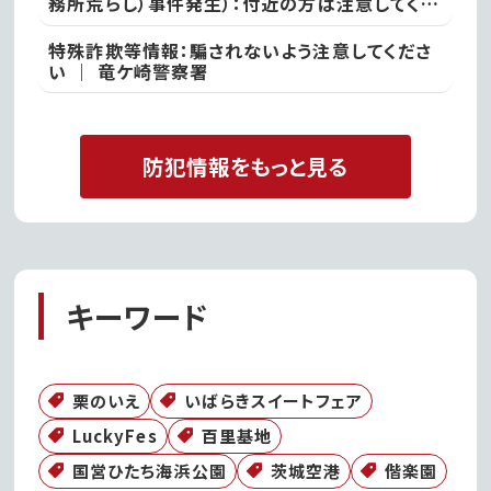
務所荒らし）事件発生）：付近の方は注意してくだ
さい ｜ 常総警察署
特殊詐欺等情報：騙されないよう注意してくださ
い ｜ 竜ケ崎警察署
防犯情報をもっと見る
キーワード
栗のいえ
いばらきスイートフェア
LuckyFes
百里基地
国営ひたち海浜公園
茨城空港
偕楽園