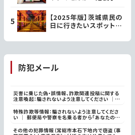
んかつ文久】
【2025年版】茨城県民の
日に行きたいスポット!!
自然と歴史をお得に楽し
もう!!
防犯メール
災害に乗じた偽・誤情報、詐欺関連投稿に関する
注意喚起：騙されないよう注意してください ｜
不審な投稿やメール等で不安を感じた際は、最寄
りの警察署
特殊詐欺等情報：騙されないよう注意してくださ
い ｜ 郵便局や警察を名乗る者から「あなたの名
義の郵便物が」や「あなた名義の口座が」などと
いった電話があった際には、決して対応せず、すぐ
その他の犯罪情報（常総市本石下地内で窃盗（事
に電話を切って取手警察署