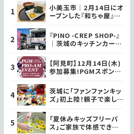
小美玉市｜2月14日にオ
ープンした『和ちゃ屋』で
おにぎり味噌汁セットを
いただきました!!
『PINO -CREP SHOP-』
｜茨城のキッチンカー巡
り
【阿見町】12月14日(木)
参加募集!PGMスポンサ
ーシップ契約プロが出演
する『PGMプロアマイベ
茨城に「ファンファンキッ
ント2023』を開催!!
ズ」初上陸！親子で楽しむ
新感覚室内遊園地｜水
戸市
「夏休みキッズフリーパ
ス」ご家族で体感できる