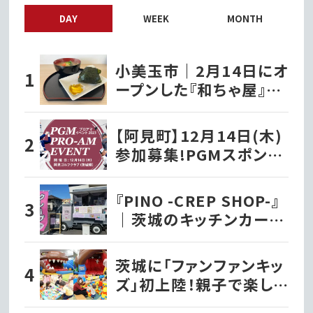
DAY
WEEK
MONTH
小美玉市｜2月14日にオ
ープンした『和ちゃ屋』で
おにぎり味噌汁セットを
いただきました!!
【阿見町】12月14日(木)
参加募集!PGMスポンサ
ーシップ契約プロが出演
する『PGMプロアマイベ
『PINO -CREP SHOP-』
ント2023』を開催!!
｜茨城のキッチンカー巡
り
茨城に「ファンファンキッ
ズ」初上陸！親子で楽しむ
新感覚室内遊園地｜水