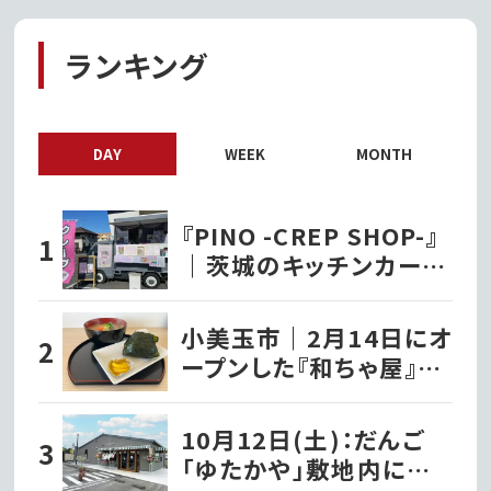
ランキング
DAY
WEEK
MONTH
『PINO -CREP SHOP-』
｜茨城のキッチンカー巡
り
小美玉市｜2月14日にオ
ープンした『和ちゃ屋』で
おにぎり味噌汁セットを
いただきました!!
10月12日(土)：だんご
「ゆたかや」敷地内に洋