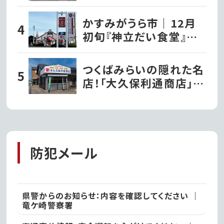
菓子店『パティスリーナ
カヤマ』がグランドオー
かすみがうら市｜12月
プン!!｜常総市
初旬『神立だい食堂』が
オープンするみたい
つくばみらいの隠れた名
店！「大久保利通商店」の
絶品草餅を堪能!!｜つく
ばみらい市
防犯メール
県警からのお知らせ：内容を確認してください ｜
竜ケ崎警察署