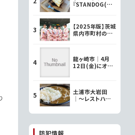
『STANDOG(ス
タンドック)』でい
ただく絶品チーズ
ケーキ!!
【2025年版】茨城
県内市町村の観
光大使さんを紹
介！
龍ヶ崎市｜4月
12日(金)にオー
プンしたクレープ
店『タキザワクレ
ープ』で堪能する
土浦市大岩田
パリッとモチモチ
り
｜〜レストハウス
の極上チョコバ
水郷〜自然豊か
ナナクレープ!!
な公園を眺めな
がら食べる「常陸
牛すじカレー」
防犯情報