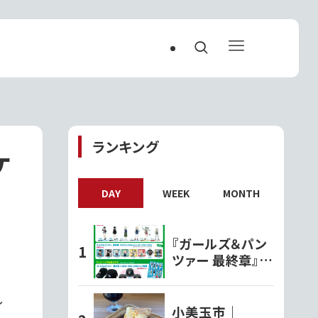
ランキング
ケ
DAY
WEEK
MONTH
『ガールズ＆パン
ツァー 最終章』オ
リジナルグッズ各
種ファミリーマー
し
トで発売開始!!
小美玉市｜