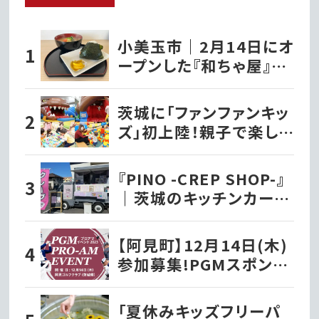
小美玉市｜2月14日にオ
ープンした『和ちゃ屋』で
おにぎり味噌汁セットを
いただきました!!
茨城に「ファンファンキッ
ズ」初上陸！親子で楽しむ
新感覚室内遊園地｜水
戸市
『PINO -CREP SHOP-』
｜茨城のキッチンカー巡
り
【阿見町】12月14日(木)
参加募集!PGMスポンサ
ーシップ契約プロが出演
する『PGMプロアマイベ
「夏休みキッズフリーパ