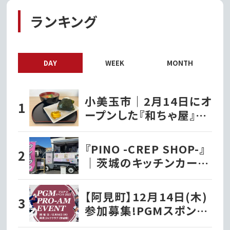
ランキング
DAY
WEEK
MONTH
小美玉市｜2月14日にオ
ープンした『和ちゃ屋』で
おにぎり味噌汁セットを
いただきました!!
『PINO -CREP SHOP-』
｜茨城のキッチンカー巡
り
【阿見町】12月14日(木)
参加募集!PGMスポンサ
ーシップ契約プロが出演