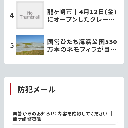
する『PGMプロアマイベ
龍ヶ崎市｜4月12日(金)
ント2023』を開催!!
にオープンしたクレープ
店『タキザワクレープ』で
堪能するパリッとモチモ
国営ひたち海浜公園530
チの極上チョコバナナク
万本のネモフィラが目覚
レープ!!
める、4月中旬から3週間
だけの青の絨毯
防犯メール
県警からのお知らせ：内容を確認してください ｜
竜ケ崎警察署