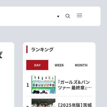
ランキング
ば
DAY
WEEK
MONTH
『ガールズ＆パン
ツァー 最終章』オ
リジナルグッズ各
種ファミリーマー
トで発売開始!!
【2025年版】茨城