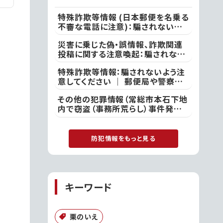
特殊詐欺等情報 (日本郵便を名乗る
不審な電話に注意)：騙されないよう
注意してください ｜ ●本日、竜ケ崎
災害に乗じた偽・誤情報、詐欺関連
警察署
投稿に関する注意喚起：騙されない
よう注意してください ｜ 不審な投
特殊詐欺等情報：騙されないよう注
稿やメール等で不安を感じた際は、
意してください ｜ 郵便局や警察を
最寄りの警察署
名乗る者から「あなたの名義の郵便
その他の犯罪情報（常総市本石下地
物が」や「あなた名義の口座が」など
内で窃盗（事務所荒らし）事件発
といった電話があった際には、決して
生）：付近の方は注意してください
対応せず、すぐに電話を切って取手
｜ 常総警察署
警察署
防犯情報をもっと見る
キーワード
栗のいえ