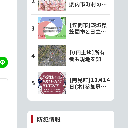
県内市町村の観
光大使さんを紹
介！
【笠間市】茨城県
笠間市と日立お
よび日立システム
ズが、デジタルを
活用した持続す
【0円土地】所有
るまちづくりの実
者も現地を知ら
現に向け連携協
ない。相続で初め
定を締結!!第一
て知った茨城の
弾事業として移
「謎の土地」
【阿見町】12月14
動型の行政窓口
日(木)参加募
「動く市役所」が
集!PGMスポンサ
サービス開始!
ーシップ契約プ
ロが出演する
『PGMプロアマ
防犯情報
イベント2023』を
開催!!