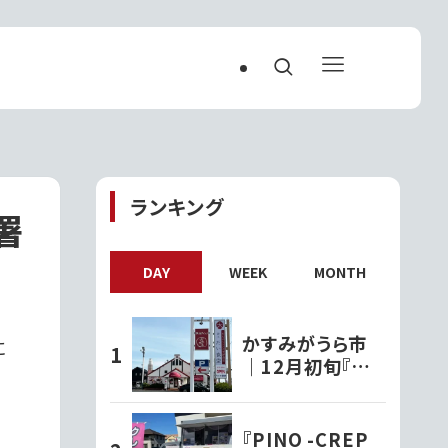
ランキング
署
DAY
WEEK
MONTH
かすみがうら市
に
｜12月初旬『神
立だい食堂』がオ
ープンするみたい
『PINO -CREP