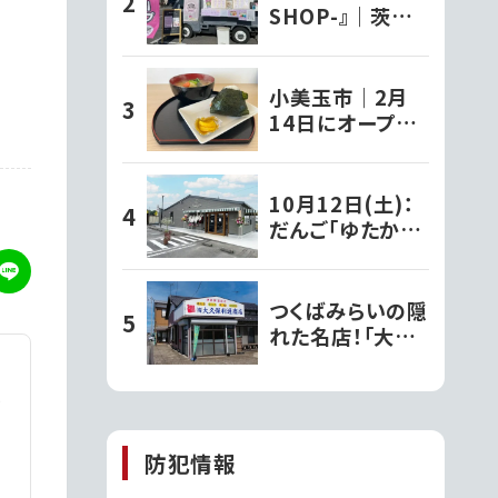
SHOP-』｜茨城
のキッチンカー巡
り
小美玉市｜2月
14日にオープン
した『和ちゃ屋』で
おにぎり味噌汁セ
ットをいただきま
10月12日(土)：
した!!
だんご「ゆたか
や」敷地内に洋菓
子店『パティスリ
ーナカヤマ』がグ
つくばみらいの隠
ランドオープン!!
れた名店！「大久
｜常総市
保利通商店」の絶
品草餅を堪能!!
｜つくばみらい市
防犯情報