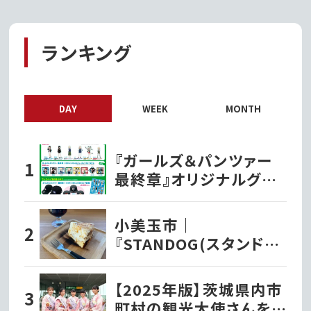
ランキング
DAY
WEEK
MONTH
『ガールズ＆パンツァー
最終章』オリジナルグッ
ズ各種ファミリーマート
で発売開始!!
小美玉市｜
『STANDOG(スタンドッ
ク)』でいただく絶品チー
ズケーキ!!
【2025年版】茨城県内市
町村の観光大使さんを