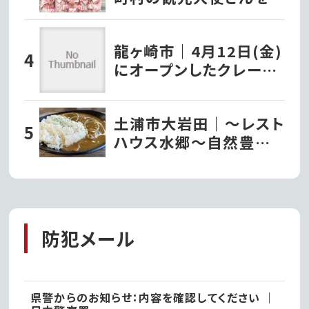
紹介！
龍ヶ崎市｜4月12日(金)
にオープンしたクレープ
店『タキザワクレープ』で
堪能するパリッとモチモ
土浦市大岩田｜〜レスト
チの極上チョコバナナク
ハウス水郷〜自然豊か
レープ!!
な公園を眺めながら食
べる「常陸牛すじカレー」
防犯メール
県警からのお知らせ：内容を確認してください ｜