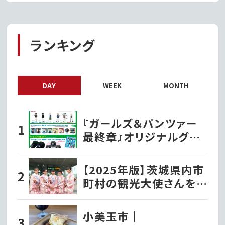
ランキング
DAY
WEEK
MONTH
『ガールズ＆パンツァー
最終章』オリジナルグッ
ズ各種ファミリーマート
で発売開始!!
【2025年版】茨城県内市
町村の観光大使さんを
紹介！
小美玉市｜