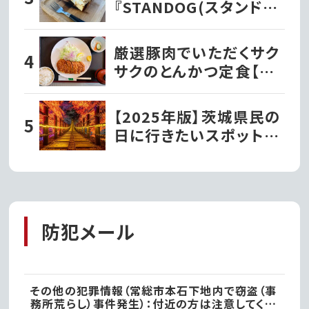
『STANDOG(スタンドッ
ク)』でいただく絶品チー
ズケーキ!!
厳選豚肉でいただくサク
サクのとんかつ定食【と
んかつ文久】
【2025年版】茨城県民の
日に行きたいスポット!!
自然と歴史をお得に楽し
もう!!
防犯メール
その他の犯罪情報（常総市本石下地内で窃盗（事
務所荒らし）事件発生）：付近の方は注意してくだ