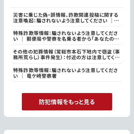
災害に乗じた偽・誤情報、詐欺関連投稿に関する
注意喚起：騙されないよう注意してください ｜
不審な投稿やメール等で不安を感じた際は、最寄
りの警察署
特殊詐欺等情報：騙されないよう注意してくださ
い ｜ 郵便局や警察を名乗る者から「あなたの名
義の郵便物が」や「あなた名義の口座が」などと
いった電話があった際には、決して対応せず、すぐ
その他の犯罪情報（常総市本石下地内で窃盗（事
に電話を切って取手警察署
務所荒らし）事件発生）：付近の方は注意してくだ
さい ｜ 常総警察署
特殊詐欺等情報：騙されないよう注意してくださ
い ｜ 竜ケ崎警察署
防犯情報をもっと見る