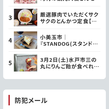
紹介！
厳選豚肉でいただくサク
サクのとんかつ定食【と
んかつ文久】
小美玉市｜
『STANDOG(スタンドッ
ク)』でいただく絶品チー
ズケーキ!!
3月2日(土)水戸市三の
丸にりんご飴が食べれる
『フルーツ飴専門店
Surprise』がオープンし
ました!!
防犯メール