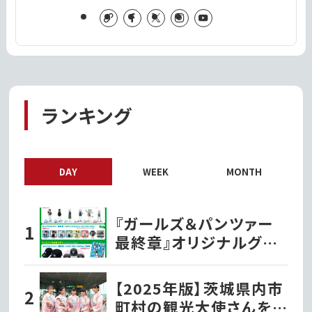
ランキング
DAY
WEEK
MONTH
『ガールズ＆パンツァー
最終章』オリジナルグッ
ズ各種ファミリーマート
で発売開始!!
【2025年版】茨城県内市
町村の観光大使さんを