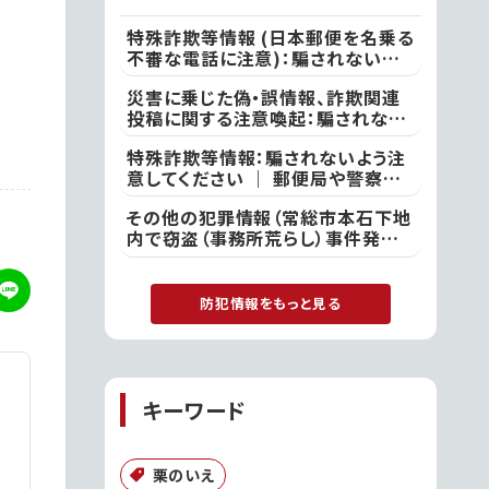
特殊詐欺等情報 (日本郵便を名乗る
不審な電話に注意)：騙されないよう
注意してください ｜ ●本日、竜ケ崎
災害に乗じた偽・誤情報、詐欺関連
警察署
投稿に関する注意喚起：騙されない
よう注意してください ｜ 不審な投
特殊詐欺等情報：騙されないよう注
稿やメール等で不安を感じた際は、
意してください ｜ 郵便局や警察を
最寄りの警察署
名乗る者から「あなたの名義の郵便
その他の犯罪情報（常総市本石下地
物が」や「あなた名義の口座が」など
内で窃盗（事務所荒らし）事件発
といった電話があった際には、決して
生）：付近の方は注意してください
対応せず、すぐに電話を切って取手
｜ 常総警察署
警察署
防犯情報をもっと見る
キーワード
栗のいえ