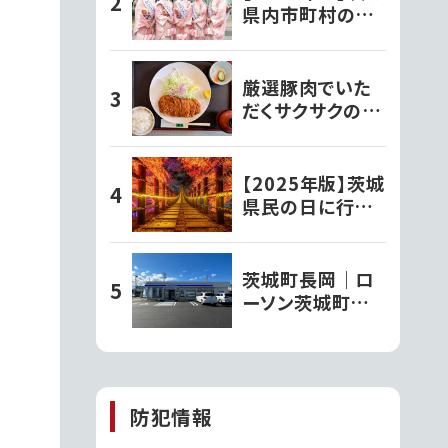
県内市町村の観
光大使さんを紹
」
介！
厳選豚肉でいた
だくサクサクのと
んかつ定食【とん
かつ文久】
【2025年版】茨城
県民の日に行き
たいスポット!!自
然と歴史をお得
に楽しもう!!
茨城町長岡｜ロ
ーソン茨城町長
岡店がオープン
してた
防犯情報