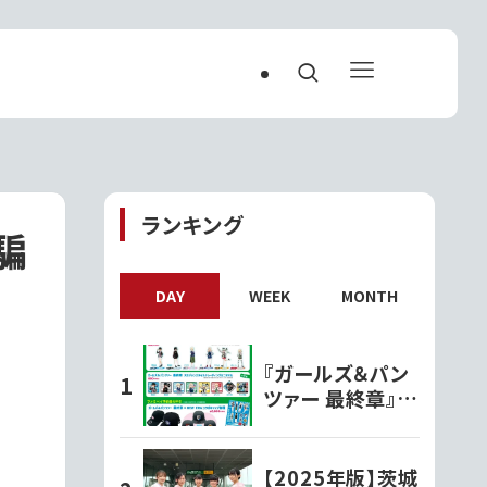
ランキング
騙
DAY
WEEK
MONTH
『ガールズ＆パン
ツァー 最終章』オ
リジナルグッズ各
種ファミリーマー
トで発売開始!!
【2025年版】茨城