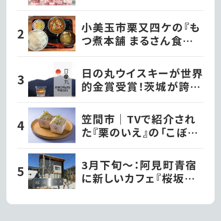
紹介！
小美玉市栗又四ケの『も
つ煮本舗 まるさん食堂』
一度食べたらクセになる
絶品もつ煮定食！
日の丸ウイスキーが世界
的金賞受賞！茨城が誇る
一杯を味わおう｜那珂市
笠間市｜TVで紹介され
た『栗のいえ』の「こぼれ
モンブラン」を食べてきま
した!!
3月下旬〜：阿見町青宿
に新しいカフェ『桜坂テ
ラス』がオープンするそう
です!!