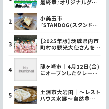
最終章』オリジナルグッ
ズ各種ファミリーマート
で発売開始!!
小美玉市｜
『STANDOG(スタンドッ
ク)』でいただく絶品チー
ズケーキ!!
【2025年版】茨城県内市
町村の観光大使さんを
紹介！
龍ヶ崎市｜4月12日(金)
にオープンしたクレープ
店『タキザワクレープ』で
堪能するパリッとモチモ
土浦市大岩田｜〜レスト
チの極上チョコバナナク
ハウス水郷〜自然豊か
レープ!!
な公園を眺めながら食