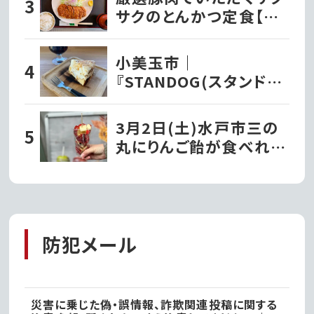
サクのとんかつ定食【と
んかつ文久】
小美玉市｜
『STANDOG(スタンドッ
ク)』でいただく絶品チー
ズケーキ!!
3月2日(土)水戸市三の
丸にりんご飴が食べれる
『フルーツ飴専門店
Surprise』がオープンし
ました!!
防犯メール
災害に乗じた偽・誤情報、詐欺関連投稿に関する