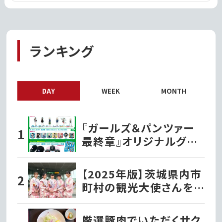
ランキング
DAY
WEEK
MONTH
『ガールズ＆パンツァー
最終章』オリジナルグッ
ズ各種ファミリーマート
で発売開始!!
【2025年版】茨城県内市
町村の観光大使さんを
紹介！
厳選豚肉でいただくサク