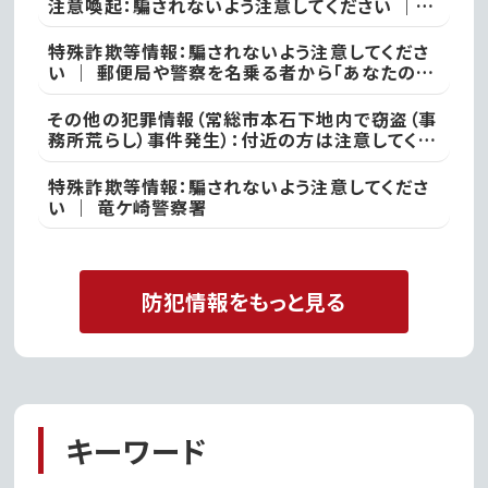
注意喚起：騙されないよう注意してください ｜
不審な投稿やメール等で不安を感じた際は、最寄
りの警察署
特殊詐欺等情報：騙されないよう注意してくださ
い ｜ 郵便局や警察を名乗る者から「あなたの名
義の郵便物が」や「あなた名義の口座が」などと
いった電話があった際には、決して対応せず、すぐ
その他の犯罪情報（常総市本石下地内で窃盗（事
に電話を切って取手警察署
務所荒らし）事件発生）：付近の方は注意してくだ
さい ｜ 常総警察署
特殊詐欺等情報：騙されないよう注意してくださ
い ｜ 竜ケ崎警察署
防犯情報をもっと見る
キーワード