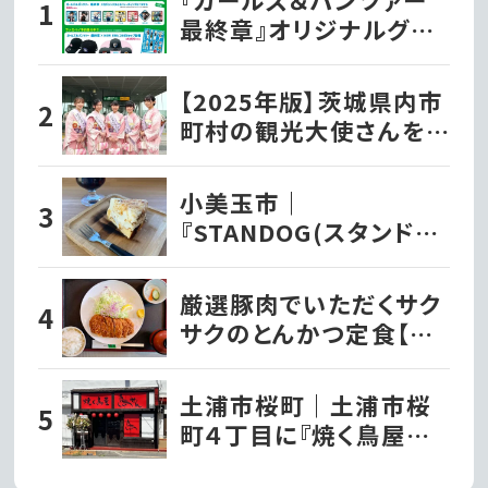
最終章』オリジナルグッ
ズ各種ファミリーマート
で発売開始!!
【2025年版】茨城県内市
町村の観光大使さんを
紹介！
小美玉市｜
『STANDOG(スタンドッ
ク)』でいただく絶品チー
ズケーキ!!
厳選豚肉でいただくサク
サクのとんかつ定食【と
んかつ文久】
土浦市桜町｜土浦市桜
町４丁目に『焼く鳥屋鳥
せん』がオープンしてい