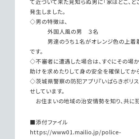
て近づいて来た見知らぬ男に「家はどこ、ど
発生しました。
◇男の特徴は、
外国人風の男 ３名
男達のうち１名がオレンジ色の
です。
◇不審者に遭遇した場合は、すぐにその場か
助けを求めたりして身の安全を確保してから
◇茨城県警察の防犯アプリ『いばらきポリ
せしています。
お住まいの地域の治安情勢を知り、共に犯
■添付ファイル
https://www01.mailio.jp/police-