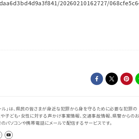
5daa6d3bd4d9a3f841/20260210162727/068cfe5c6
ール」は、県民の皆さまが身近な犯罪から身を守るために必要な犯罪の
報や子ども・女性に対する声かけ事案情報、交通事故情報、県警からのお
者のパソコンや携帯電話にメールで配信するサービスです。