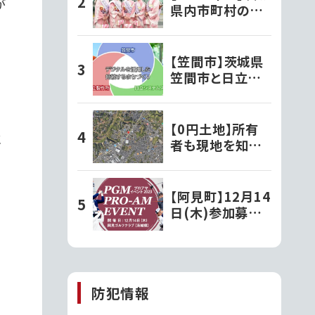
が
県内市町村の観
光大使さんを紹
介！
【笠間市】茨城県
笠間市と日立お
よび日立システム
ズが、デジタルを
活用した持続す
【0円土地】所有
に
るまちづくりの実
者も現地を知ら
現に向け連携協
ない。相続で初め
定を締結!!第一
て知った茨城の
弾事業として移
「謎の土地」
【阿見町】12月14
動型の行政窓口
日(木)参加募
「動く市役所」が
集!PGMスポンサ
サービス開始!
ーシップ契約プ
ロが出演する
『PGMプロアマ
防犯情報
イベント2023』を
開催!!