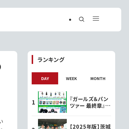
ランキング
の
DAY
WEEK
MONTH
『ガールズ＆パン
ツァー 最終章』オ
リジナルグッズ各
種ファミリーマー
い
トで発売開始!!
【2025年版】茨城