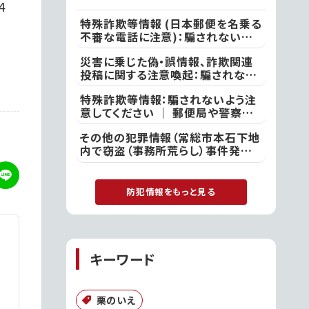
4
特殊詐欺等情報 (日本郵便を名乗る
不審な電話に注意)：騙されないよう
注意してください ｜ ●本日、竜ケ崎
災害に乗じた偽・誤情報、詐欺関連
警察署
投稿に関する注意喚起：騙されない
よう注意してください ｜ 不審な投
特殊詐欺等情報：騙されないよう注
稿やメール等で不安を感じた際は、
意してください ｜ 郵便局や警察を
最寄りの警察署
名乗る者から「あなたの名義の郵便
その他の犯罪情報（常総市本石下地
物が」や「あなた名義の口座が」など
内で窃盗（事務所荒らし）事件発
といった電話があった際には、決して
生）：付近の方は注意してください
対応せず、すぐに電話を切って取手
｜ 常総警察署
警察署
防犯情報をもっと見る
キーワード
栗のいえ