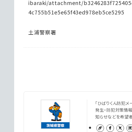
ibaraki/attachment/b3246283f72540
4c755b51e5e65f43ed978eb5ce5295
土浦警察署
「ひばりくん防犯メ
発生・防犯対策情
知らせなどを希望