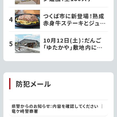
720問で推理力を試そう
つくば市に新登場！熟成
赤身牛ステーキとジュー
シーハンバーグが自慢の
『ビッグシェフ亭』｜つく
10月12日(土)：だんご
ば市
「ゆたかや」敷地内に洋
菓子店『パティスリーナ
カヤマ』がグランドオー
プン!!｜常総市
防犯メール
県警からのお知らせ：内容を確認してください ｜
竜ケ崎警察署