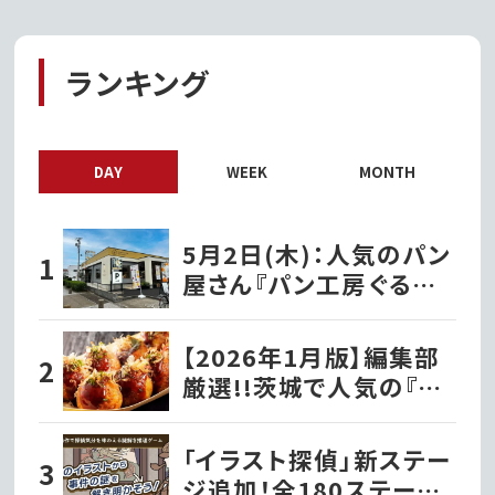
ランキング
DAY
WEEK
MONTH
5月2日(木)：人気のパン
屋さん『パン工房ぐるぐる
笠原店』として水戸市笠
原にオープン!!
【2026年1月版】編集部
厳選!!茨城で人気の『た
こ焼き屋』
「イラスト探偵」新ステー
ジ追加！全180ステージ・