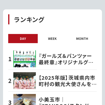
ランキング
DAY
WEEK
MONTH
『ガールズ＆パンツァー
最終章』オリジナルグッ
ズ各種ファミリーマート
で発売開始!!
【2025年版】茨城県内市
町村の観光大使さんを
紹介！
小美玉市｜