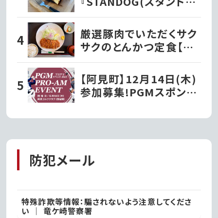
『STANDOG(スタンドッ
ク)』でいただく絶品チー
ズケーキ!!
厳選豚肉でいただくサク
サクのとんかつ定食【と
んかつ文久】
【阿見町】12月14日(木)
参加募集!PGMスポンサ
ーシップ契約プロが出演
する『PGMプロアマイベ
ント2023』を開催!!
防犯メール
特殊詐欺等情報：騙されないよう注意してくださ
い ｜ 竜ケ崎警察署